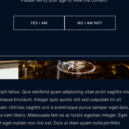
Please verify your age to view the content.
YES I AM
NO I AM NOT
it tellus. Quis eleifend quam adipiscing vitae proin sagittis nis
massa tincidunt. Integer quis auctor elit sed vulputate mi sit
am. Ultrices sagittis orci a scelerisque purus semper eget duis.
a nam libero. Malesuada fam es ac turpis egestas integer. Eget
t eget nullam non nisi est. Duis ut diam quam nulla porttitor