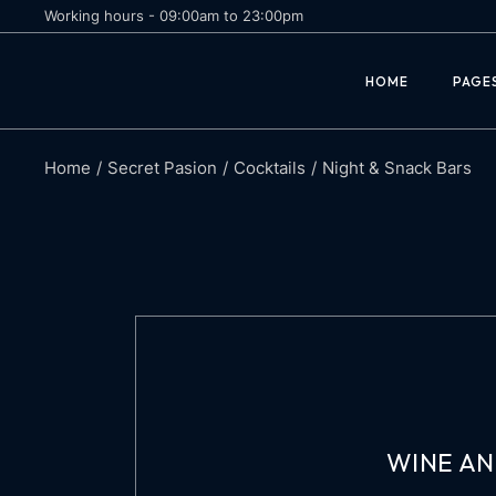
Working hours - 09:00am to 23:00pm
Margarita
Abou
HOME
PAGE
Daiquiri
Cock
Negroni
Recip
Book
Home
Secret Pasion
Cocktails
Night & Snack Bars
Margarita
Abou
Reser
Daiquiri
Cock
Reser
Negroni
Recip
Comi
Book
Reser
Reser
Comi
WINE AN