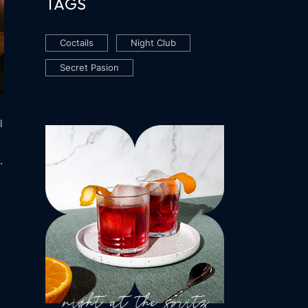
TAGS
Coctails
Night Club
Secret Pasion
l
.